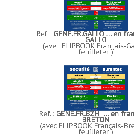
Ref. :
GENE.FR.GALLO ... en fra
GALL0
(avec FLIPBOOK Français-Ga
feuilleter )
Ref. :
GENE.FR.BZH ... en fran
BRETON
(avec FLIPBOOK Français-Br
feuilleter )