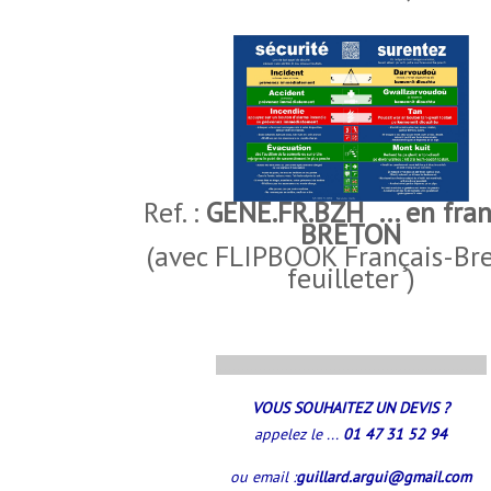
Ref. :
GENE.FR.BZH ... en fran
BRETON
(avec FLIPBOOK Français-Br
feuilleter )
..............................................................
VOUS SOUHAITEZ UN DEVIS ?
appelez le ...
01 47 31 52 94
ou email :
guillard.argui@gmail.com