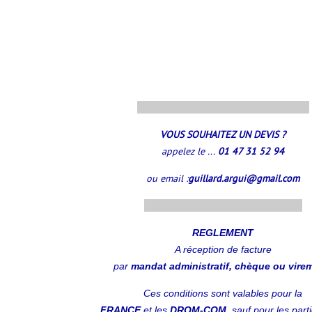
..............................................................
VOUS SOUHAITEZ UN DEVIS ?
appelez le ...
01 47 31 52 94
ou email :
guillard.argui@gmail.com
.........................................................
REGLEMENT
A réception
de facture
par
mandat administratif, chèque ou vire
Ces conditions sont valables pour la
FRANCE
et les
DROM-COM,
sauf pour les parti