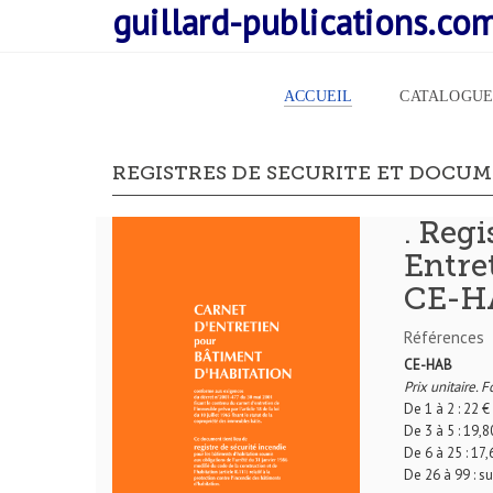
guillard-publications.co
ACCUEIL
CATALOGU
REGISTRES DE SECURITE ET DOCUM
. Regi
Entre
CE-H
Références
CE-HAB
Prix unitaire. F
De 1 à 2 : 22 
De 3 à 5 : 19,
De 6 à 25 : 17
De 26 à 99 : s