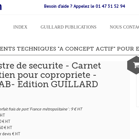
m
Besoin d'aide ? Appelez le 01 47 31 52 94
E
INDEX
GUILLARD PUBLICATIONS
NOUS CONTA
ENTS TECHNIQUES "A CONCEPT ACTIF" POUR E
stre de securite - Carnet
tien pour copropriete -
AB- Edition GUILLARD
orfait frais de port 'France métropolitaine' : 9 € HT
€ HT
80 € HT
,60 € HT
ur devis € HT