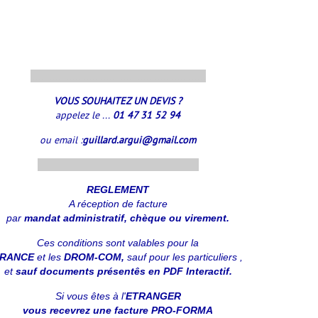
..............................................................
VOUS SOUHAITEZ UN DEVIS ?
appelez le ...
01 47 31 52 94
ou email :
guillard.argui@gmail.com
.........................................................
REGLEMENT
A réception
de facture
par
mandat administratif, chèque ou virement.
Ces conditions sont valables pour la
FRANCE
et les
DROM-COM,
sauf pour les particuliers ,
et
sauf documents présentês en PDF Interactif.
Si vous êtes à l'
ETRANGER
vous recevrez une facture PRO-FORMA