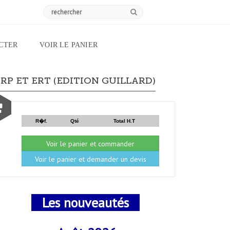
CTER
VOIR LE PANIER
RP ET ERT (EDITION GUILLARD)
R�f.
Qté
Total H.T
Voir le panier et commander
Voir le panier et demander un devis
Les nouveautés