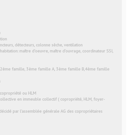
é
ation
ncteurs, détecteurs, colonne sèche, ventilation
bitation: maître d'oeuvre, maître d'ouvrage, coordinateur SSI,
, 2ème famille, 3ème famille A, 3ème famille B,4ème famille
s
n copropriété ou HLM
 collective en immeuble collectif ( copropriété, HLM, foyer-
 décidé par l'assemblée générale AG des copropriétaires