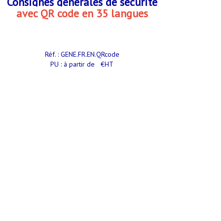
Consignes générales de sécurité
avec QR code en 35 langues
Réf. : GENE.FR.EN.QRcode
PU : à partir de €HT