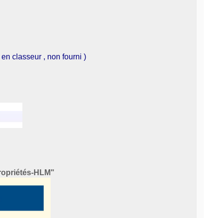
n classeur , non fourni )
propriétés-HLM"