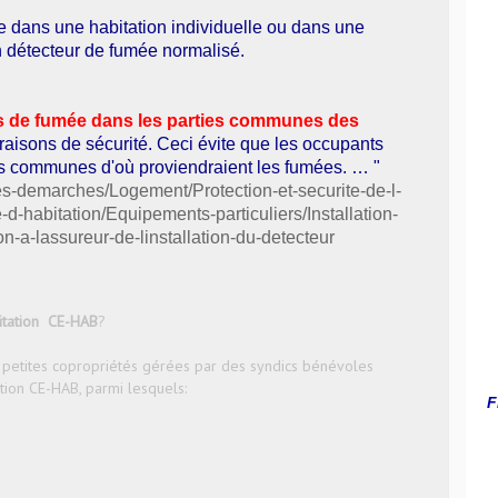
ue dans une habitation individuelle ou dans une
un détecteur de fumée normalisé.
eurs de fumée dans les parties communes des
raisons de sécurité. Ceci évite que les occupants
ies communes d'où proviendraient les fumées. … "
Mes-demarches/Logement/Protection-et-securite-de-l-
d-habitation/Equipements-particuliers/Installation-
n-a-lassureur-de-linstallation-du-detecteur
bitation CE-HAB
?
 petites copropriétés gérées par des syndics bénévoles
ation CE-HAB, parmi lesquels: