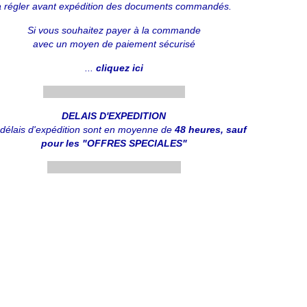
à régler avant expédition des documents commandés.
Si vous souhaitez payer à la commande
avec un moyen de paiement sécurisé
...
cliquez ici
....................................................
DELAIS D'EXPEDITION
délais d'expédition sont en moyenne de
48 heures, sauf
pour les "OFFRES SPECIALES"
.................................................