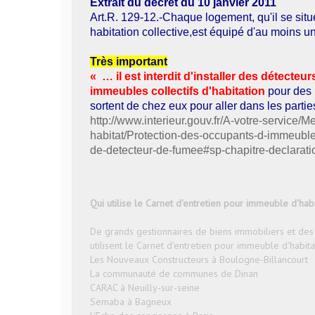
Extrait du décret du 10 janvier 2011
Art.R. 129-12.-Chaque logement, qu'il se sit
habitation collective,est équipé d'au moins 
Très important
« … il est interdit d'installer des détect
immeubles collectifs d'habitation
pour des 
sortent de chez eux pour aller dans les part
http://www.interieur.gouv.fr/A-votre-service/
habitat/Protection-des-occupants-d-immeuble-
de-detecteur-de-fumee#sp-chapitre-declaratio
Qui utilise le Carnet d'entretien pour immeuble d'ha
De grands gestionnaires de biens immobiliers et des
utilisent le Carnet d'entretien pour immeuble d'habit
Les Nouveaux Constructeurs à Boulogne-Billancourt
La communauté de communes de Dinan
CARAC à Neuilly-sur-seine
Semaba à Bagneux