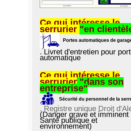
Ce qui intéresse le
serrurier
"en clientèl
Portes automatiques de garag
.
Livret d'entretien pour por
automatique
Ce qui intéresse le
serrurier
"dans son
entreprise"
Sécurité du personnel de la serr
. Registre unique Droit d'Al
(Danger grave et imminent
Santé publique et
environnement)