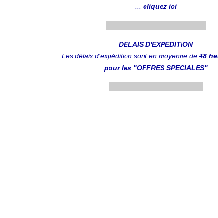
...
cliquez ici
....................................................
DELAIS D'EXPEDITION
Les délais d'expédition sont en moyenne de
48 he
pour les "OFFRES SPECIALES"
.................................................