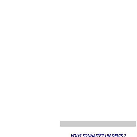
..............................................................
VOUS SOUHAITEZ UN DEVIS ?